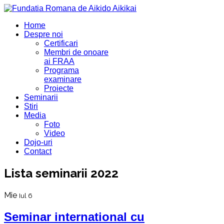
Home
Despre noi
Certificari
Membri de onoare
ai FRAA
Programa
examinare
Proiecte
Seminarii
Stiri
Media
Foto
Video
Dojo-uri
Contact
Lista seminarii 2022
Mie
Iul 6
Seminar international cu