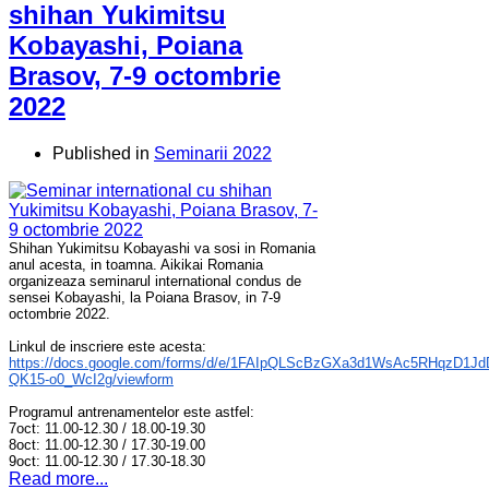
shihan Yukimitsu
Kobayashi, Poiana
Brasov, 7-9 octombrie
2022
Published in
Seminarii 2022
Shihan Yukimitsu Kobayashi va sosi in Romania
anul acesta, in toamna. Aikikai Romania
organizeaza seminarul international condus de
sensei Kobayashi, la Poiana Brasov, in 7-9
octombrie 2022.
Linkul de inscriere este acesta:
https://docs.google.com/forms/d/e/1FAIpQLScBzGXa3d1WsAc5RHqzD1J
QK15-o0_WcI2g/viewform
Programul antrenamentelor este astfel:
7oct: 11.00-12.30 / 18.00-19.30
8oct: 11.00-12.30 / 17.30-19.00
9oct: 11.00-12.30 / 17.30-18.30
Read more...