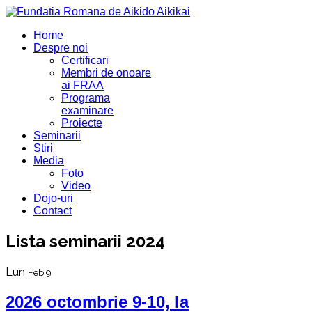
Home
Despre noi
Certificari
Membri de onoare
ai FRAA
Programa
examinare
Proiecte
Seminarii
Stiri
Media
Foto
Video
Dojo-uri
Contact
Lista seminarii 2024
Lun
Feb 9
2026 octombrie 9-10, la