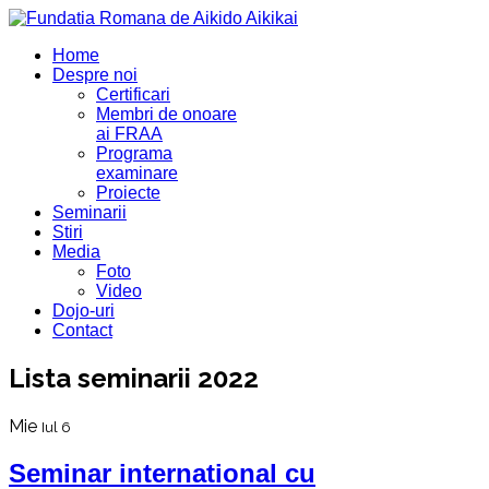
Home
Despre noi
Certificari
Membri de onoare
ai FRAA
Programa
examinare
Proiecte
Seminarii
Stiri
Media
Foto
Video
Dojo-uri
Contact
Lista seminarii 2022
Mie
Iul 6
Seminar international cu