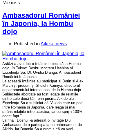
Mie
Iun 8
Ambasadorul României
în Japonia, la Hombu
dojo
Published in
Aikikai news
Astăzi a avut loc o întâlnire specială la Hombu
dojo, în Tokyo: Doshu Moriteru Ueshiba și
Excelența Sa, Dl. Ovidiu Dranga, Ambasadorul
României în Japonia.
La această întâlnire au participat și Dorin și Alex
Marchiș, precum și Shoichi Kamiya, directorul
departamentului international de la Hombu dojo.
Subiectele abordate au fost legate de relațiile
dintre cele două țări, prin prisma Aikido-ului.
Excelența Sa a subliniat că "Aikido este un pod
între România și Japonia, care leagă și mai
strâns relațiile între acestea, iar eu sprijin 100%
acest fapt."
La final, Doshu i-a adresat o invitație Dlui
Ambasador de a participa la un antrenament de
Aikido, iar Domnia Sa a promis că va veni.