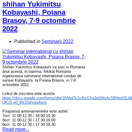
shihan Yukimitsu
Kobayashi, Poiana
Brasov, 7-9 octombrie
2022
Published in
Seminarii 2022
Shihan Yukimitsu Kobayashi va sosi in Romania
anul acesta, in toamna. Aikikai Romania
organizeaza seminarul international condus de
sensei Kobayashi, la Poiana Brasov, in 7-9
octombrie 2022.
Linkul de inscriere este acesta:
https://docs.google.com/forms/d/e/1FAIpQLScBzGXa3d1WsAc5RHqzD1J
QK15-o0_WcI2g/viewform
Programul antrenamentelor este astfel:
7oct: 11.00-12.30 / 18.00-19.30
8oct: 11.00-12.30 / 17.30-19.00
9oct: 11.00-12.30 / 17.30-18.30
Read more...