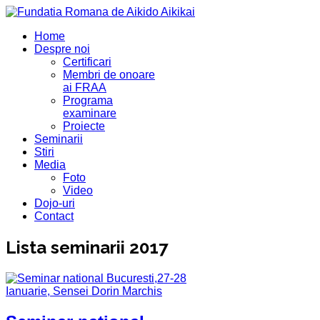
Home
Despre noi
Certificari
Membri de onoare
ai FRAA
Programa
examinare
Proiecte
Seminarii
Stiri
Media
Foto
Video
Dojo-uri
Contact
Lista seminarii 2017