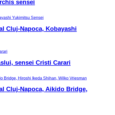
rchis sensei
nal Cluj-Napoca, Kobayashi
lui, sensei Cristi Carari
nal Cluj-Napoca, Aikido Bridge,