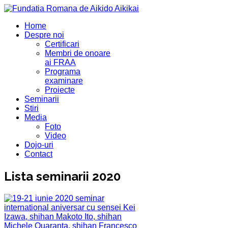
Home
Despre noi
Certificari
Membri de onoare
ai FRAA
Programa
examinare
Proiecte
Seminarii
Stiri
Media
Foto
Video
Dojo-uri
Contact
Lista seminarii 2020