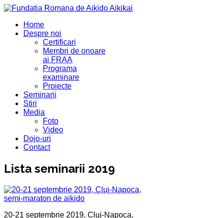
Home
Despre noi
Certificari
Membri de onoare
ai FRAA
Programa
examinare
Proiecte
Seminarii
Stiri
Media
Foto
Video
Dojo-uri
Contact
Lista seminarii 2019
20-21 septembrie 2019, Cluj-Napoca,