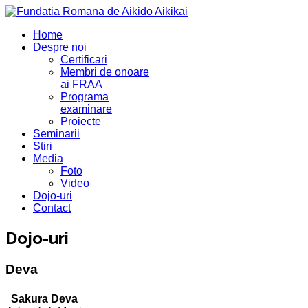
Home
Despre noi
Certificari
Membri de onoare
ai FRAA
Programa
examinare
Proiecte
Seminarii
Stiri
Media
Foto
Video
Dojo-uri
Contact
Dojo-uri
Deva
Sakura Deva