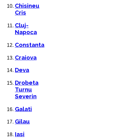
Chisineu
Cris
Cluj-
Napoca
Constanta
Craiova
Deva
Drobeta
Turnu
Severin
Galati
Gilau
Iasi