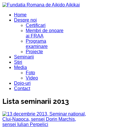
Home
Despre noi
Certificari
Membri de onoare
ai FRAA
Programa
examinare
Proiecte
Seminarii
Stiri
Media
Foto
Video
Dojo-uri
Contact
Lista seminarii 2013