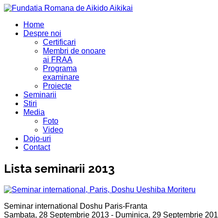
Home
Despre noi
Certificari
Membri de onoare
ai FRAA
Programa
examinare
Proiecte
Seminarii
Stiri
Media
Foto
Video
Dojo-uri
Contact
Lista seminarii 2013
Seminar international Doshu Paris-Franta
Sambata, 28 Septembrie 2013 - Duminica, 29 Septembrie 20