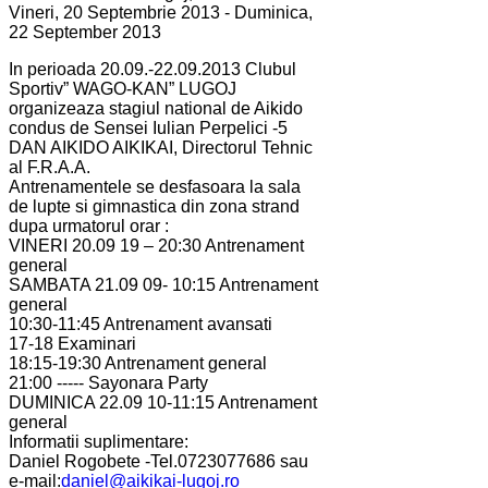
Vineri, 20 Septembrie 2013 - Duminica,
22 September 2013
In perioada 20.09.-22.09.2013 Clubul
Sportiv” WAGO-KAN” LUGOJ
organizeaza stagiul national de Aikido
condus de Sensei Iulian Perpelici -5
DAN AIKIDO AIKIKAI, Directorul Tehnic
al F.R.A.A.
Antrenamentele se desfasoara la sala
de lupte si gimnastica din zona strand
dupa urmatorul orar :
VINERI 20.09 19 – 20:30 Antrenament
general
SAMBATA 21.09 09- 10:15 Antrenament
general
10:30-11:45 Antrenament avansati
17-18 Examinari
18:15-19:30 Antrenament general
21:00 ----- Sayonara Party
DUMINICA 22.09 10-11:15 Antrenament
general
Informatii suplimentare:
Daniel Rogobete -Tel.0723077686 sau
e-mail:
daniel@aikikai-lugoj.ro