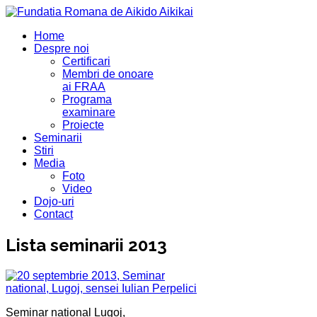
Home
Despre noi
Certificari
Membri de onoare
ai FRAA
Programa
examinare
Proiecte
Seminarii
Stiri
Media
Foto
Video
Dojo-uri
Contact
Lista seminarii 2013
Seminar national Lugoj,