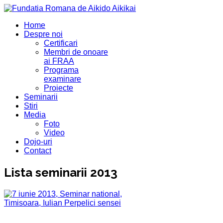
Home
Despre noi
Certificari
Membri de onoare
ai FRAA
Programa
examinare
Proiecte
Seminarii
Stiri
Media
Foto
Video
Dojo-uri
Contact
Lista seminarii 2013