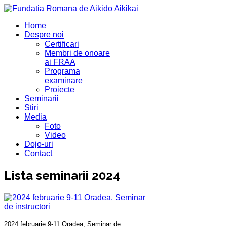
Home
Despre noi
Certificari
Membri de onoare
ai FRAA
Programa
examinare
Proiecte
Seminarii
Stiri
Media
Foto
Video
Dojo-uri
Contact
Lista seminarii 2024
2024 februarie 9-11 Oradea, Seminar de