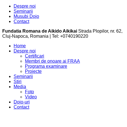
Despre noi
Seminarii
Musubi Dojo
Contact
Fundatia Romana de Aikido Aikikai
Strada Plopilor, nr. 62,
Cluj-Napoca, Romania | Tel: +0740190220
Home
Despre noi
Certificari
Membri de onoare ai FRAA
Programa examinare
Proiecte
Seminarii
Stiri
Media
Foto
Video
Dojo-uri
Contact