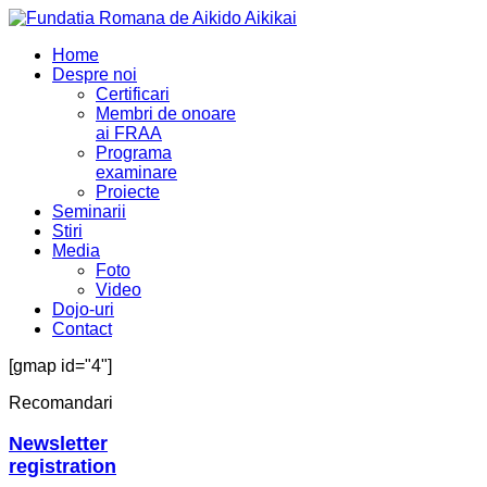
Home
Despre noi
Certificari
Membri de onoare
ai FRAA
Programa
examinare
Proiecte
Seminarii
Stiri
Media
Foto
Video
Dojo-uri
Contact
[gmap id="4"]
Recomandari
Newsletter
registration